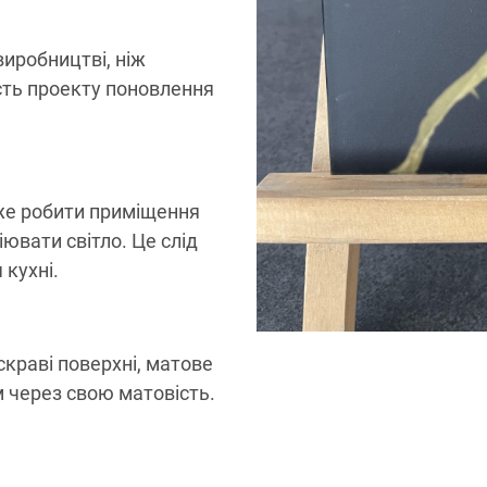
виробництві, ніж
сть проекту поновлення
же робити приміщення
ювати світло. Це слід
 кухні.
скраві поверхні, матове
 через свою матовість.