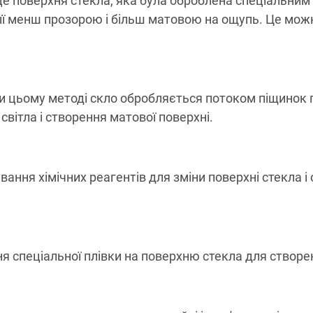
це поверхня стекла, яка була оброблена спеціальним
ь її менш прозорою і більш матовою на ощупь. Це мож
 цьому методі скло обробляється потоком піщинок 
вітла і створення матової поверхні.
вання хімічних реагентів для зміни поверхні стекла 
я спеціальної плівки на поверхню стекла для створе