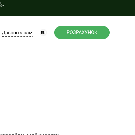
🥳
РОЗРАХУНОК
Дзвоніть нам
RU