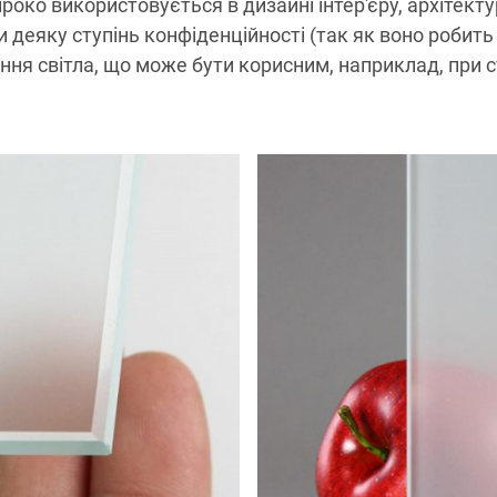
око використовується в дизайні інтер'єру, архітект
и деяку ступінь конфіденційності (так як воно робит
я світла, що може бути корисним, наприклад, при с