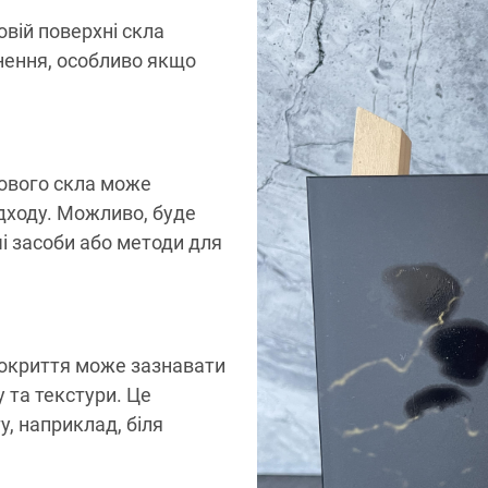
вій поверхні скла
днення, особливо якщо
вого скла може
дходу. Можливо, буде
і засоби або методи для
покриття може зазнавати
 та текстури. Це
у, наприклад, біля