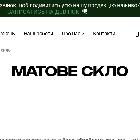
дзвінок,щоб подивитись усю нашу продукцію наживо
ЗАПИСАТИСЬ НА ДЗВІНОК
🎥
ражень
Наші роботи
Про нас
Контакти
 скло
МАТОВЕ СКЛО