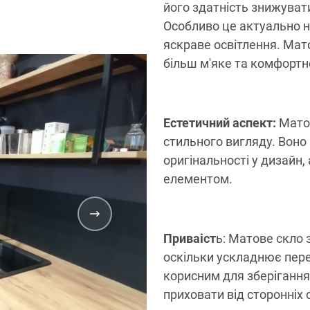
його здатність знижувати
Особливо це актуально н
яскраве освітлення. Мат
більш м'яке та комфортн
Естетичний аспект:
Матов
стильного вигляду. Воно
оригінальності у дизайн
елементом.
Прива
іст
ь: Матове скло 
оскільки ускладнює пере
корисним для зберігання 
приховати від сторонніх 