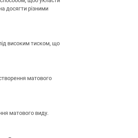
 способом, щоб укласти
на досягти різними
під високим тиском, що
і створення матового
ння матового виду.