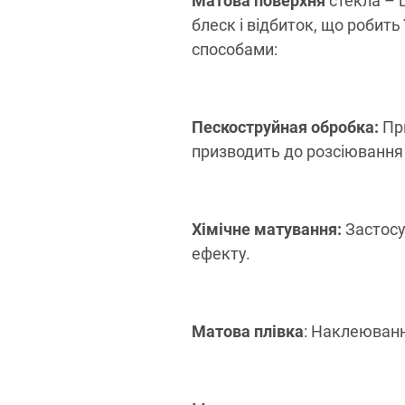
Матова поверхня
стекла – 
блеск і відбиток, що робит
способами:
Пескоструйная обробка:
При
призводить до розсіювання с
Хімічне матування:
Застосу
ефекту.
Матова плівка
: Наклеюванн