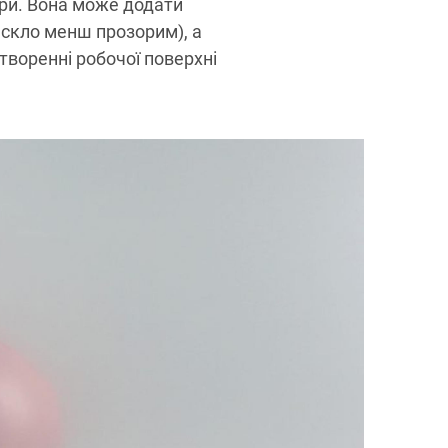
ури. Вона може додати
ь скло менш прозорим), а
творенні робочої поверхні