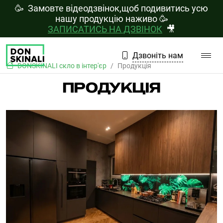
🥳 Замовте відеодзвінок,щоб подивитись усю
нашу продукцію наживо
🥳
ЗАПИСАТИСЬ НА ДЗВІНОК
🎥
Дзвоніть нам
DONSKINALI скло в інтер'єр
Продукція
ПРОДУКЦІЯ