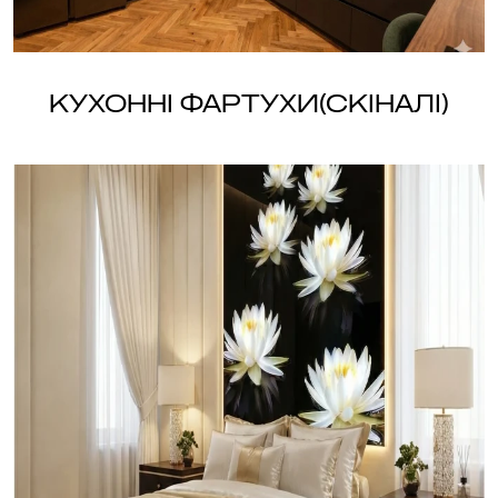
Кухонні фартухи(скіналі)