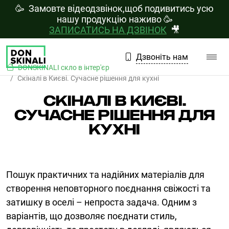
🥳 Замовте відеодзвінок,щоб подивитись усю
нашу продукцію наживо
🥳
ЗАПИСАТИСЬ НА ДЗВІНОК
🎥
Дзвоніть нам
DONSKINALI скло в інтер'єр
Скіналі в Києві. Сучасне рішення для кухні
СКІНАЛІ В КИЄВІ.
СУЧАСНЕ РІШЕННЯ ДЛЯ
КУХНІ
Пошук практичних та надійних матеріалів для
створення неповторного поєднання свіжості та
затишку в оселі – непроста задача. Одним з
варіантів, що дозволяє поєднати стиль,