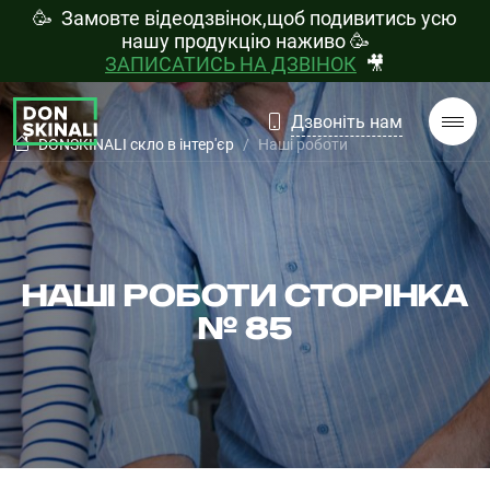
🥳 Замовте відеодзвінок,щоб подивитись усю
нашу продукцію наживо
🥳
ЗАПИСАТИСЬ НА ДЗВІНОК
🎥
Дзвоніть нам
DONSKINALI скло в інтер'єр
Наші роботи
НАШІ РОБОТИ СТОРІНКА
№ 85