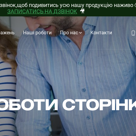
дзвінок,щоб подивитись усю нашу продукцію наживо
ЗАПИСАТИСЬ НА ДЗВІНОК
🎥
ражень
Наші роботи
Про нас
Контакти
ОБОТИ СТОРІН