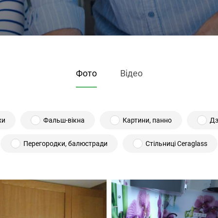
Фото
Відео
хи
Фальш-вікна
Картини, панно
Дз
Перегородки, балюстради
Стільниці Ceraglass