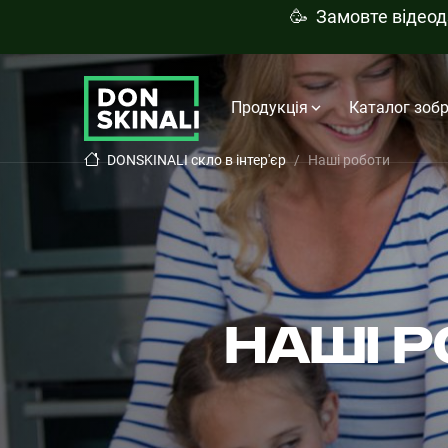
🥳 Замовте відео
Продукція
Каталог зоб
DONSKINALI скло в інтер'єр
Наші роботи
НАШІ Р